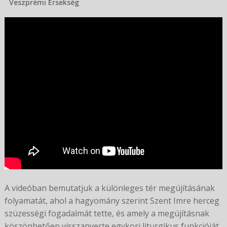
Veszprémi Érsekség
A videóban bemutatjuk a különleges tér megújításának
folyamatát, ahol a hagyomány szerint Szent Imre herceg
szüzességi fogadalmát tette, és amely a megújításnak
köszönhetően visszanyerte egykori liturgikus funkcióját,