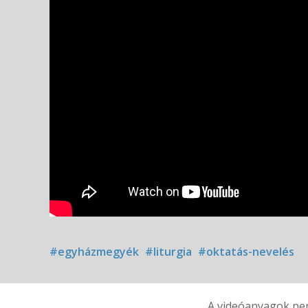
#egyházmegyék
#liturgia
#oktatás-nevelés
A videóanyagok nem