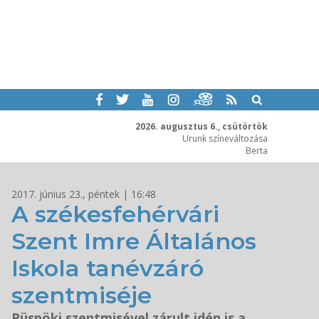
2026. augusztus 6., csütörtök
Urunk színeváltozása
Berta
2017. június 23., péntek | 16:48
A székesfehérvári
Szent Imre Általános
Iskola tanévzáró
szentmiséje
Püspöki szentmisével zárult idén is a