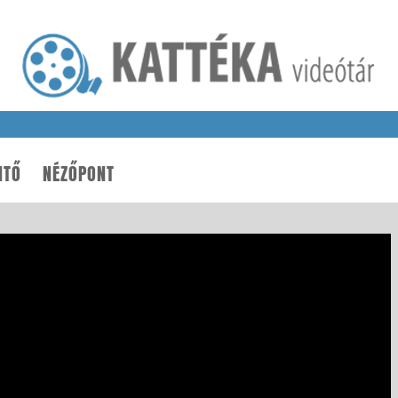
NTŐ
NÉZŐPONT