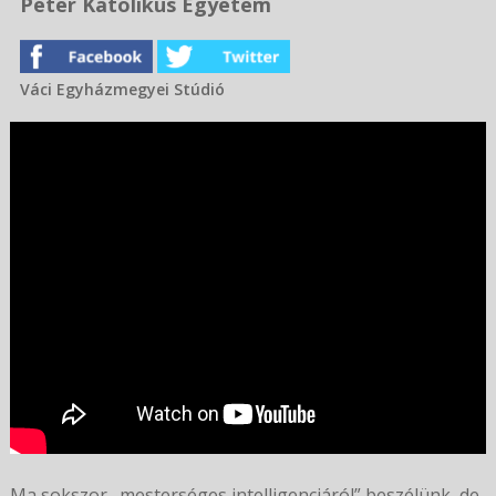
Péter Katolikus Egyetem
Váci Egyházmegyei Stúdió
Ma sokszor „mesterséges intelligenciáról” beszélünk, de