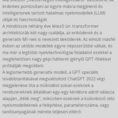
érdemes pontosítani az egyre-másra megjelenő és
intelligensnek tartott hatalmas nyelvmodellek (LLM)
célját és hasznosságát.
A mindössze néhány éve létező ún. transzformer
architektúrák két nagy családja, az enkóderek és a
generatív MI-nek is nevezett dekóderek. Az elmúlt másfél
évben az utóbbi modellek egyre népszerűbbé váltak, és
ma már a legtöbb nyelvtechnológiai feladatot ezekkel a
meglehetősen nagy gépi hátteret igénylő GPT-félékkel
próbálják megoldani.
A legismertebb generatív modell, a GPT speciális
továbbtanításával megvalósított ChatGPT 2022 végi
megjelenése óta a működést sokan ezeknek a
rendszereknek általában egy-egy kérdésre adott válasza
alapján „ítélik meg”, miközben ezeknek a különböző célú
nyelvmodelleknek a felépítése, paraméterszáma, vagy
tanítóanyagának mérete teljesen eltérő.