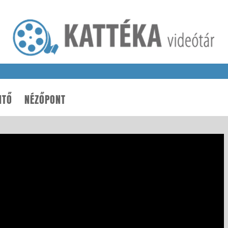
NTŐ
NÉZŐPONT