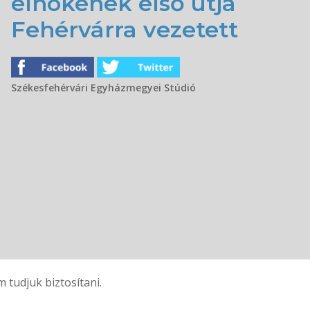
elnökének első útja
Fehérvárra vezetett
Székesfehérvári Egyházmegyei Stúdió
tudjuk biztosítani.