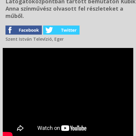
Látogatóközpontban tartott bemutatón Kubik
Anna színművész olvasott fel részleteket a
műből.
Szent István Televízió, Eger