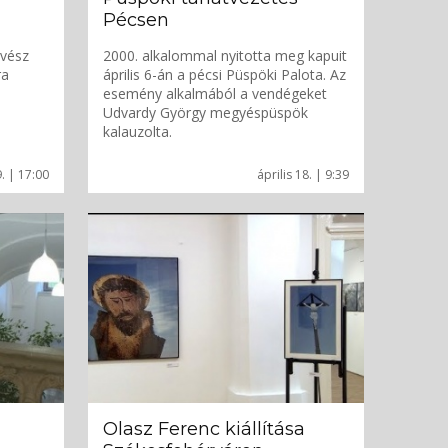
Pécsen
űvész
2000. alkalommal nyitotta meg kapuit
ra
április 6-án a pécsi Püspöki Palota. Az
esemény alkalmából a vendégeket
Udvardy György megyéspüspök
kalauzolta.
. | 17:00
április 18. | 9:39
Olasz Ferenc kiállítása