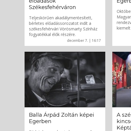
előadások
Eger
Székesfehérváron
Október
Magyar
Teljeskörűen akadálymentesített,
rendez
bérletes előadássorozatot indít a
kiemelt 
székesfehérvári Vörösmarty Színház
fogyatékkal élők részére.
december 7. | 16:17
Balla Árpád Zoltán képei
A szé
Egerben
kincs
Képt