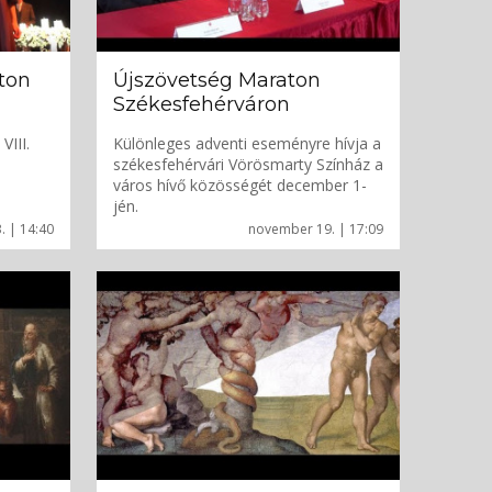
aton
Újszövetség Maraton
Székesfehérváron
VIII.
Különleges adventi eseményre hívja a
székesfehérvári Vörösmarty Színház a
város hívő közösségét december 1-
jén.
. | 14:40
november 19. | 17:09