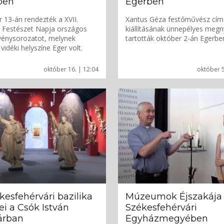
ben
Egerben
 13-án rendezték a XVII.
Xantus Géza festőművész cí
 Festészet Napja országos
kiállításának ünnepélyes megn
vénysorozatot, melynek
tartották október 2-án Egerbe
vidéki helyszíne Eger volt.
október 16. | 12:04
október 5
kesfehérvári bazilika
Múzeumok Éjszakája
ei a Csók István
Székesfehérvári
árban
Egyházmegyében