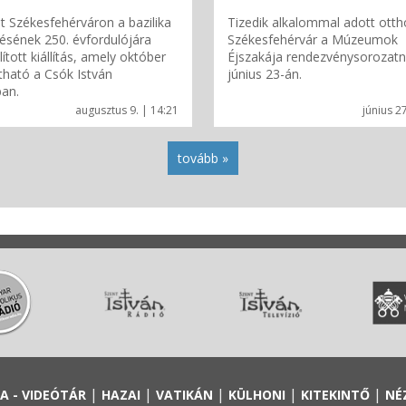
t Székesfehérváron a bazilika
Tizedik alkalommal adott ott
ésének 250. évfordulójára
Székesfehérvár a Múzeumok
ított kiállítás, amely október
Éjszakája rendezvénysorozatn
átható a Csók István
június 23-án.
an.
augusztus 9. | 14:21
június 2
tovább »
|
|
|
|
|
A - VIDEÓTÁR
HAZAI
VATIKÁN
KÜLHONI
KITEKINTŐ
NÉ