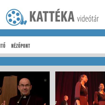
NTŐ
NÉZŐPONT