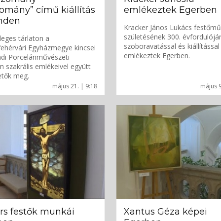
mány” című kiállítás
emlékeztek Egerben
nden
Kracker János Lukács festőm
születésének 300. évfordulójá
leges tárlaton a
szoboravatással és kiállítással
ehérvári Egyházmegye kincsei
emlékeztek Egerben.
ndi Porcelánművészeti
szakrális emlékeivel együtt
etők meg.
május 21. | 9:18
május 9
rs festők munkái
Xantus Géza képei