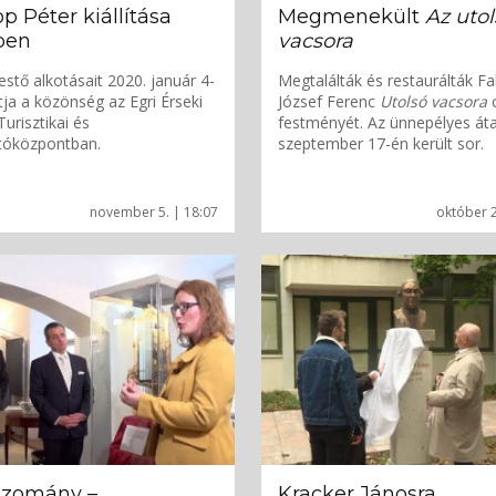
p Péter kiállítása
Megmenekült
Az utol
ben
vacsora
estő alkotásait 2020. január 4-
Megtalálták és restaurálták Fa
atja a közönség az Egri Érseki
József Ferenc
Utolsó vacsora
Turisztikai és
festményét. Az ünnepélyes át
tóközpontban.
szeptember 17-én került sor.
november 5. | 18:07
október 2
ozomány –
Kracker Jánosra