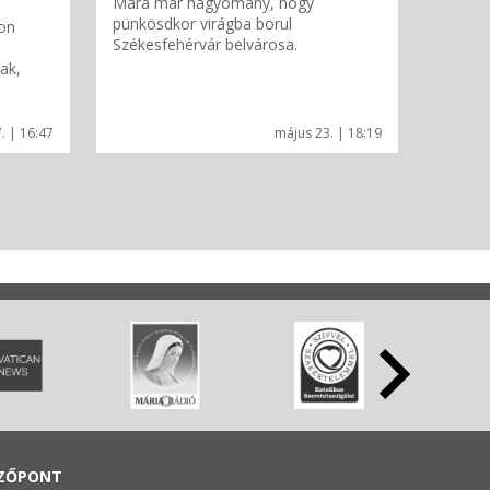
Mára már hagyomány, hogy
pünkösdkor virágba borul
hon
Székesfehérvár belvárosa.
ak,
7. | 16:47
május 23. | 18:19
ZŐPONT