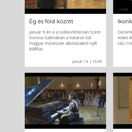
Ég és föld között
Ikonk
Január 9-én a a székesfehérvári Szent
Decembe
Korona Galériában a határon túli
Anikó i
magyar művészek alkotásaiból nyílt
váci Cr
kiállítás.
január 14. | 16:49