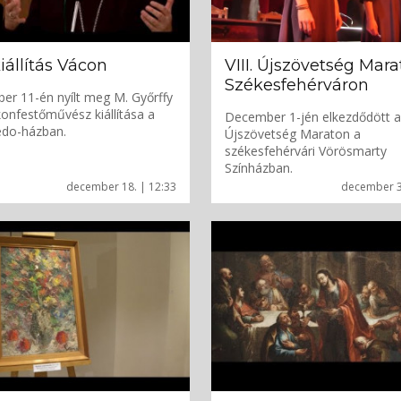
iállítás Vácon
VIII. Újszövetség Mar
Székesfehérváron
r 11-én nyílt meg M. Győrffy
konfestőművész kiállítása a
December 1-jén elkezdődött a 
edo-házban.
Újszövetség Maraton a
székesfehérvári Vörösmarty
Színházban.
december 18. | 12:33
december 3