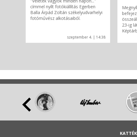
"Veletek vagyok minden napon..."
címmel nyílt fotókiállítás Egerben
Megnyíl
Balla Árpád Zoltán székelyudvarhelyi
befejez
fotóművész alkotásaiból.
összeáll
23-ig l
Képtárb
szeptember 4. | 14:38
KATTÉK