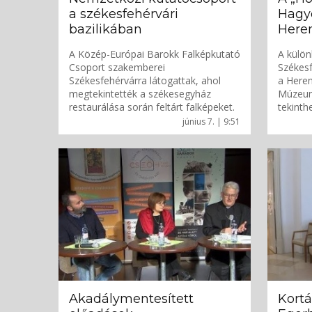
a székesfehérvári
Hagyo
bazilikában
Here
A Közép-Európai Barokk Falképkutató
A külön
Csoport szakemberei
Székesf
Székesfehérvárra látogattak, ahol
a Here
megtekintették a székesegyház
Múzeum 
restaurálása során feltárt falképeket.
tekinth
június 7. | 9:51
Akadálymentesített
Kortá