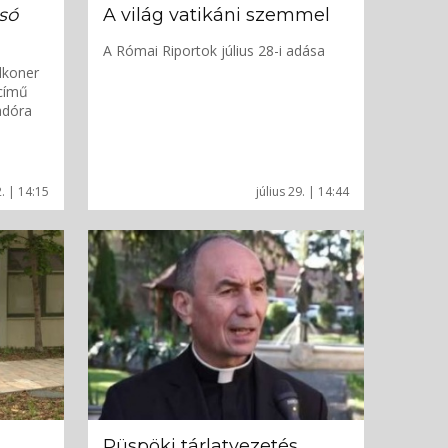
só
A világ vatikáni szemmel
A Római Riportok július 28-i adása
lkoner
című
adóra
. | 14:15
július 29. | 14:44
Püspöki tárlatvezetés