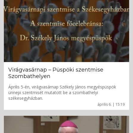
Virágvasárnap – Püspöki szentmise
Szombathelyen
Április 5-én, virágvasárnap Székely János megyéspüspök
ünnepi szentmisét mutatott be a szombathelyi
székesegyházban.
április 6. | 15:19