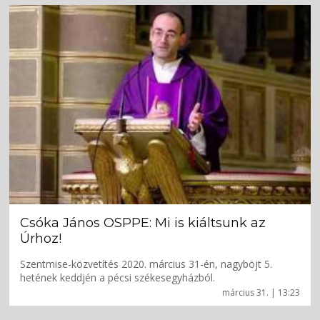
Csóka János OSPPE: Mi is kiáltsunk az
Úrhoz!
Szentmise-közvetítés 2020. március 31-én, nagyböjt 5.
hetének keddjén a pécsi székesegyházból.
március 31. | 13:23