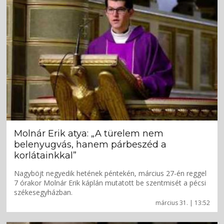
Molnár Erik atya: „A türelem nem
belenyugvás, hanem párbeszéd a
korlátainkkal”
Nagyböjt negyedik hetének péntekén, március 27-én reggel
7 órakor Molnár Erik káplán mutatott be szentmisét a pécsi
székesegyházban.
március 31. | 13:52