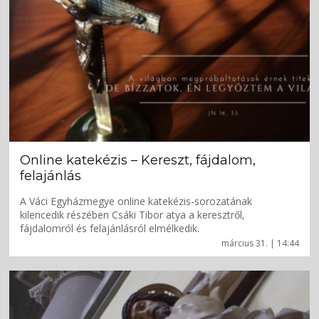
Online katekézis – Kereszt, fájdalom,
felajánlás
A Váci Egyházmegye online katekézis-sorozatának
kilencedik részében Csáki Tibor atya a keresztről,
fájdalomról és felajánlásról elmélkedik.
március 31. | 14:44