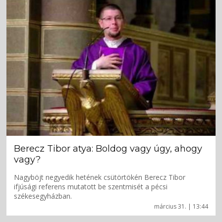
Berecz Tibor atya: Boldog vagy úgy, ahogy
vagy?
Nagyböjt negyedik hetének csütörtökén Berecz Tibor
ifjúsági referens mutatott be szentmisét a pécsi
székesegyházban.
március 31. | 13:44