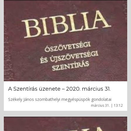
A Szentírás üzenete – 2020. március 31.
Székely János szombathelyi megyéspüspök gondolatai
március 31. | 13:12