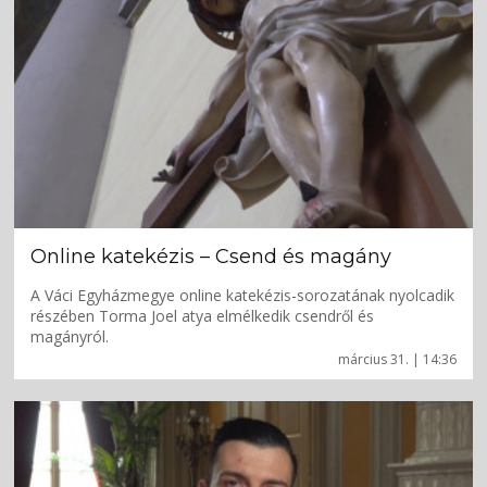
Online katekézis – Csend és magány
A Váci Egyházmegye online katekézis-sorozatának nyolcadik
részében Torma Joel atya elmélkedik csendről és
magányról.
március 31. | 14:36