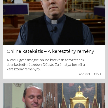
Online katekézis – A keresztény remény
A Váci Egyházmegye online katekézissorozatának
tizenkettedik részében Dóbiás Zalán atya beszél a
keresztény reményről.
április 3. | 12:21