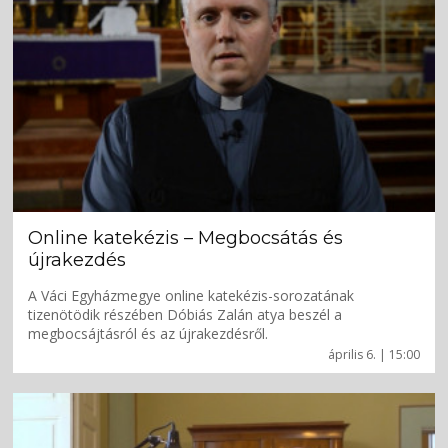
Online katekézis – Megbocsátás és
újrakezdés
A Váci Egyházmegye online katekézis-sorozatának
tizenötödik részében Dóbiás Zalán atya beszél a
megbocsájtásról és az újrakezdésről.
április 6. | 15:00