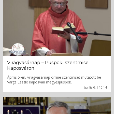
Virágvasárnap – Püspöki szentmise
Kaposváron
Április 5-én, virágvasárnap online szentmisét mutatott be
Varga László kaposvári megyéspüspök.
április 6. | 15:14