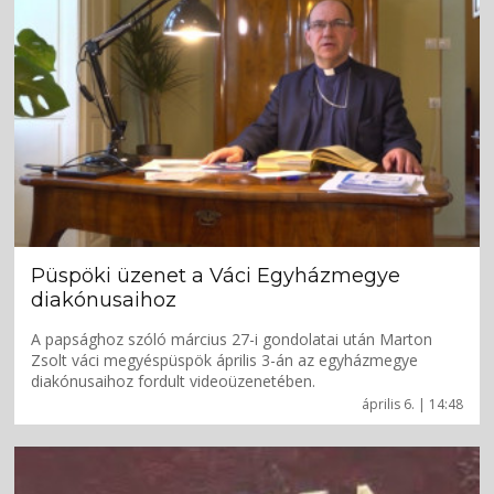
Püspöki üzenet a Váci Egyházmegye
diakónusaihoz
A papsághoz szóló március 27-i gondolatai után Marton
Zsolt váci megyéspüspök április 3-án az egyházmegye
diakónusaihoz fordult videoüzenetében.
április 6. | 14:48