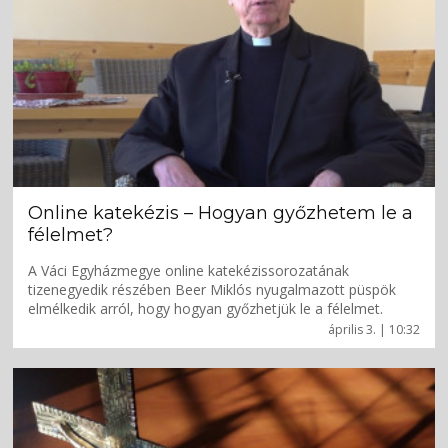
Online katekézis – Hogyan győzhetem le a
félelmet?
A Váci Egyházmegye online katekézissorozatának
tizenegyedik részében Beer Miklós nyugalmazott püspök
elmélkedik arról, hogy hogyan győzhetjük le a félelmet.
április 3. | 10:32