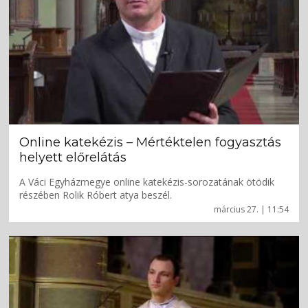
Online katekézis – Mértéktelen fogyasztás
helyett előrelátás
A Váci Egyházmegye online katekézis-sorozatának ötödik
részében Rolik Róbert atya beszél.
március 27. | 11:54