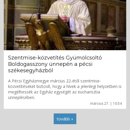
Szentmise-közvetítés Gyümölcsoltó
Boldogasszony ünnepén a pécsi
székesegyházból
A Pécsi Egyházmegye március 22-étől szentmise-
közvetítéseket biztosít, hogy a hívek a jelenlegi helyzetben is
megélhessék az Egyház egységét az eucharisztia
ünneplésében.
március 27. | 10:54
tovább »