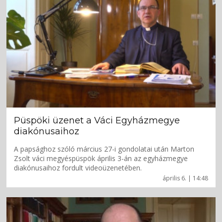
Püspöki üzenet a Váci Egyházmegye
diakónusaihoz
A papsághoz szóló március 27-i gondolatai után Marton
Zsolt váci megyéspüspök április 3-án az egyházmegye
diakónusaihoz fordult videoüzenetében.
április 6. | 14:48