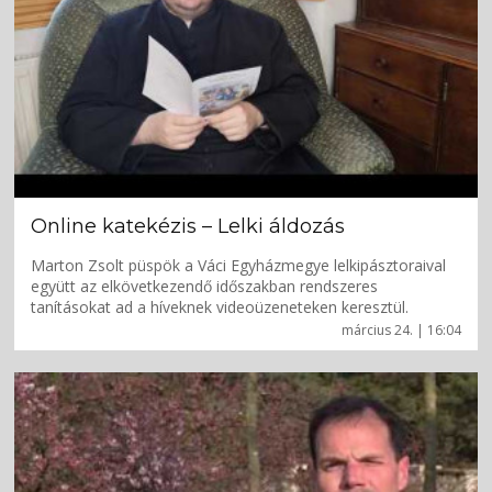
Online katekézis – Lelki áldozás
Marton Zsolt püspök a Váci Egyházmegye lelkipásztoraival
együtt az elkövetkezendő időszakban rendszeres
tanításokat ad a híveknek videoüzeneteken keresztül.
március 24. | 16:04