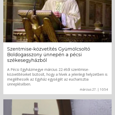
Szentmise-közvetítés Gyümölcsoltó
Boldogasszony ünnepén a pécsi
székesegyházból
A Pécsi Egyházmegye március 22-étől szentmise-
közvetítéseket biztosít, hogy a hívek a jelenlegi helyzetben is
megélhessék az Egyház egységét az eucharisztia
ünneplésében.
március 27. | 10:54