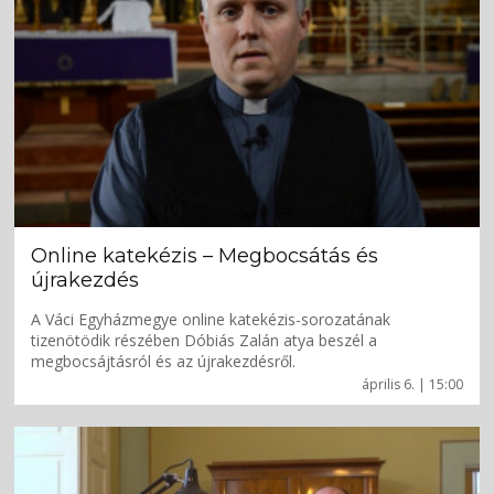
Online katekézis – Megbocsátás és
újrakezdés
A Váci Egyházmegye online katekézis-sorozatának
tizenötödik részében Dóbiás Zalán atya beszél a
megbocsájtásról és az újrakezdésről.
április 6. | 15:00