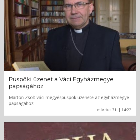
Püspöki üzenet a Váci Egyházmegye
papságához
Marton Zsolt váci megyéspüspök üzenete az egyházmegye
papságához.
március 31. | 14:22