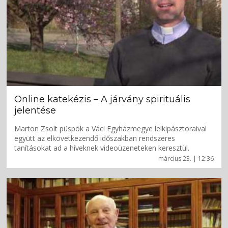
Online katekézis – A járvány spirituális
jelentése
Marton Zsolt püspök a Váci Egyházmegye lelkipásztoraival
együtt az elkövetkezendő időszakban rendszeres
tanításokat ad a híveknek videoüzeneteken keresztül.
március 23. | 12:36