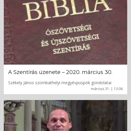
A Szentírás üzenete – 2020. március 30.
Székely János szombathelyi megyéspüspök gondolatai
március 31. | 13:06