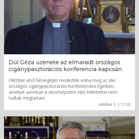
Dúl Géza üzenete az elmaradt országos
cigánypasztorációs konferencia kapcsán
Október első hétvégéjén rendezték volna meg az idei
országos cigánypasztorációs konferenciára Egerben,
amelyet azonban a vírushelyzetre való tekintettel nem
tudtak megtartani.
október 5. | 11:58