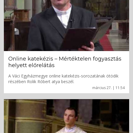
Online katekézis – Mértéktelen fogyasztás
helyett előrelátás
A Váci Egyházmegye online katekézis-sorozatának ötödik
részében Rolik Róbert atya beszél.
március 27. | 11:54