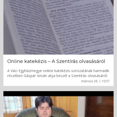
Online katekézis – A Szentírás olvasásáról
A Váci Egyházmegye online katekézis-sorozatának harmadik
részében Gáspár István atya beszél a Szentírás olvasásáról.
március 26. | 10:57