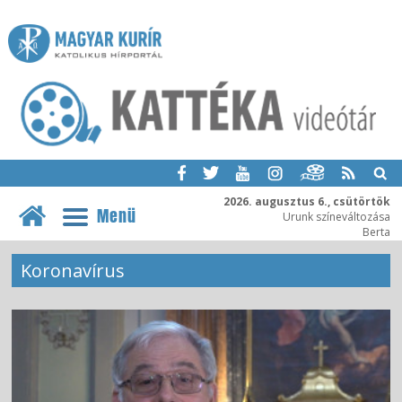
2026. augusztus 6., csütörtök
Menü
Urunk színeváltozása
Berta
Koronavírus