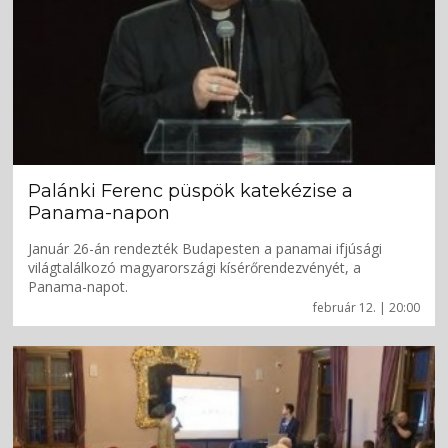
Palánki Ferenc püspök katekézise a
Panama-napon
Január 26-án rendezték Budapesten a panamai ifjúsági
világtalálkozó magyarországi kísérőrendezvényét, a
Panama-napot.
február 12. | 20:00