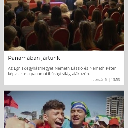
Panamában jártunk
Az Egri Főegyházmegyét Németh László és Németh Péter
képviselte a panamai ifjúsági világtalákozón.
február 6. | 13:53