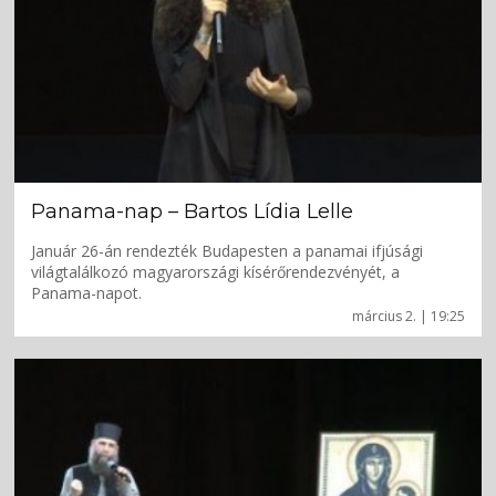
Panama-nap – Bartos Lídia Lelle
Január 26-án rendezték Budapesten a panamai ifjúsági
világtalálkozó magyarországi kísérőrendezvényét, a
Panama-napot.
március 2. | 19:25