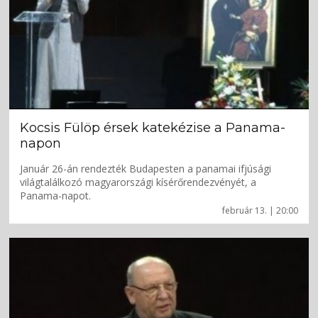
Kocsis Fülöp érsek katekézise a Panama-
napon
Január 26-án rendezték Budapesten a panamai ifjúsági
világtalálkozó magyarországi kísérőrendezvényét, a
Panama-napot.
február 13. | 20:00