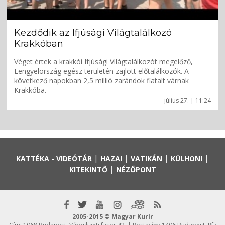
Kezdődik az Ifjúsági Világtalálkozó
Krakkóban
Véget értek a krakkói Ifjúsági Világtalálkozót megelőző,
Lengyelország egész területén zajlott előtalálkozók. A
következő napokban 2,5 millió zarándok fiatalt várnak
Krakkóba.
július 27. | 11:24
|
|
|
|
KATTÉKA - VIDEÓTÁR
HAZAI
VATIKÁN
KÜLHONI
|
KITEKINTŐ
NÉZŐPONT
2005-2015 © Magyar Kurír