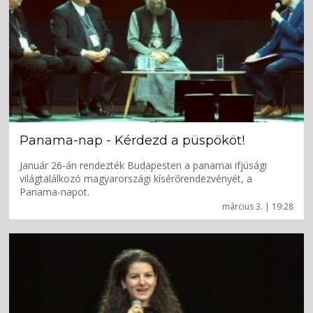
Panama-nap - Kérdezd a püspököt!
Január 26-án rendezték Budapesten a panamai ifjúsági
világtalálkozó magyarországi kísérőrendezvényét, a
Panama-napot.
március 3. | 19:28