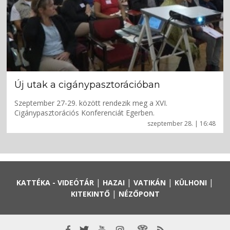
Új utak a cigánypasztorációban
Szeptember 27-29. között rendezik meg a XVI.
Cigánypasztorációs Konferenciát Egerben.
szeptember 28. | 16:48
|
|
|
|
KATTÉKA - VIDEÓTÁR
HAZAI
VATIKÁN
KÜLHONI
|
KITEKINTŐ
NÉZŐPONT