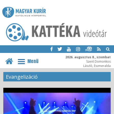
2026. augusztus 8., szombat
Menü
Szent Domonkos
László, Eszmeralda
Evangelizáció