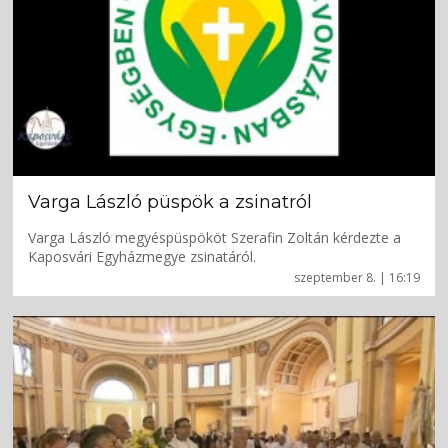
Varga László püspök a zsinatról
Varga László megyéspüspököt Szerafin Zoltán kérdezte a
Kaposvári Egyházmegye zsinatáról.
szeptember 8. | 16:19