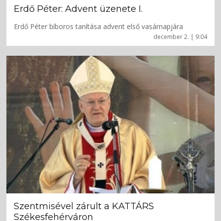
Erdő Péter: Advent üzenete I.
Erdő Péter bíboros tanítása advent első vasárnapjára
december 2. | 9:04
Szentmisével zárult a KATTÁRS
Székesfehérváron