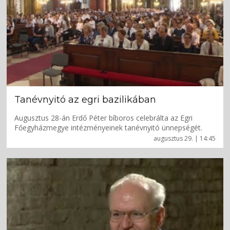
Tanévnyitó az egri bazilikában
Augusztus 28-án Erdő Péter bíboros celebrálta az Egri
Főegyházmegye intézményeinek tanévnyitó ünnepségét.
augusztus 29. | 14:45