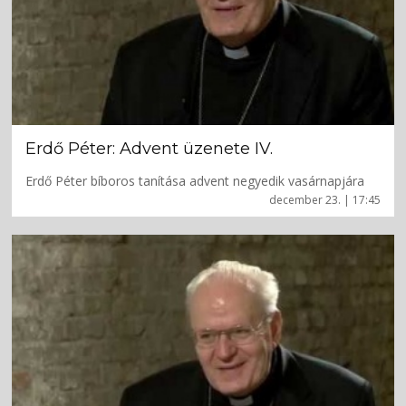
Erdő Péter: Advent üzenete IV.
Erdő Péter bíboros tanítása advent negyedik vasárnapjára
december 23. | 17:45