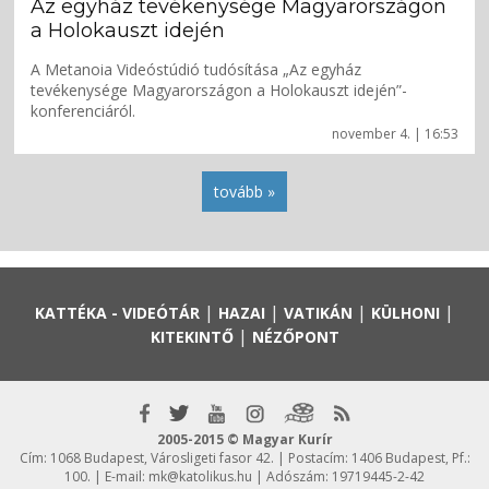
Az egyház tevékenysége Magyarországon
a Holokauszt idején
A Metanoia Videóstúdió tudósítása „Az egyház
tevékenysége Magyarországon a Holokauszt idején”-
konferenciáról.
november 4. | 16:53
tovább »
|
|
|
|
KATTÉKA - VIDEÓTÁR
HAZAI
VATIKÁN
KÜLHONI
|
KITEKINTŐ
NÉZŐPONT
2005-2015 © Magyar Kurír
Cím: 1068 Budapest, Városligeti fasor 42. | Postacím: 1406 Budapest, Pf.:
100. | E-mail:
mk@katolikus.hu
| Adószám: 19719445-2-42