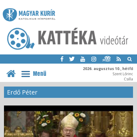
2026. augusztus 10., hétfő
Menü
Szent Lőrinc
Csilla
Erdő Péter