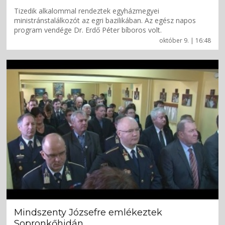
Tizedik alkalommal rendeztek egyházmegyei
ministránstalálkozót az egri bazilikában. Az egész napos
program vendége Dr. Erdő Péter bíboros volt.
október 9. | 16:48
Mindszenty Józsefre emlékeztek
Sopronkőhidán