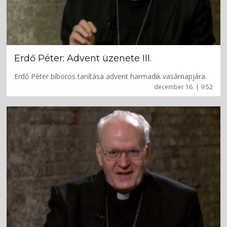
Erdő Péter: Advent üzenete III.
Erdő Péter bíboros tanítása advent harmadik vasárnapjára.
december 16. | 9:52