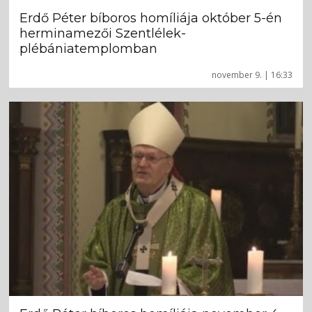
Erdő Péter bíboros homíliája október 5-én
herminamezői Szentlélek-
plébániatemplomban
november 9. | 16:33