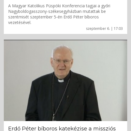
A Magyar Katolikus Püspöki Konferencia tagjai a győri
Nagyboldogasszony-székesegyházban mutattak be
szentmisét szeptember 5-én Erdő Péter bíboros
vezetésével.
szeptember 6. | 17:03
Erdő Péter bíboros katekézise a missziós