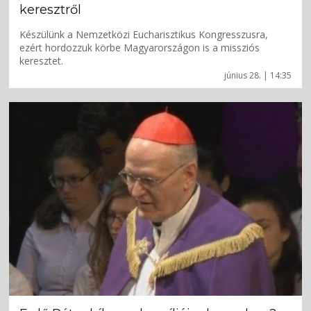
keresztről
Készülünk a Nemzetközi Eucharisztikus Kongresszusra,
ezért hordozzuk körbe Magyarországon is a missziós
keresztet.
június 28. | 14:35