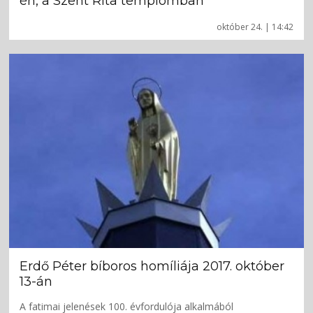
én, a Szent Rita templomban
október 24. | 14:42
Erdő Péter bíboros homíliája 2017. október
13-án
A fatimai jelenések 100. évfordulója alkalmából