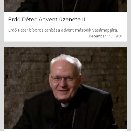
Erdő Péter: Advent üzenete II.
Erdő Péter bíboros tanítása advent második vasárnapjára.
december 11. | 9:01