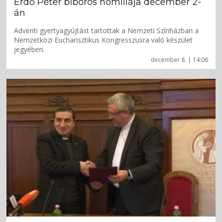
Erdő Péter bíboros homíliája december 2-
án
Adventi gyertyagyújtást tartottak a Nemzeti Színházban a
Nemzetközi Eucharisztikus Kongresszusra való készület
jegyében.
december 8. | 14:06