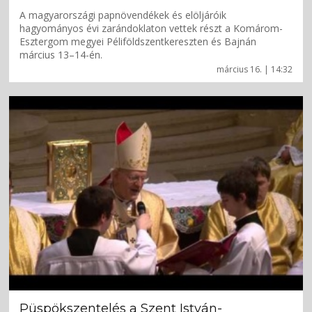
A magyarországi papnövendékek és elöljáróik
hagyományos évi zarándoklaton vettek részt a Komárom-
Esztergom megyei Péliföldszentkereszten és Bajnán
március 13–14-én.
március 16. | 14:32
Püspökszentelés a Szent István-