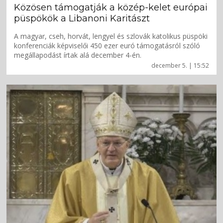
Közösen támogatják a közép-kelet európai
püspökök a Libanoni Karitászt
A magyar, cseh, horvát, lengyel és szlovák katolikus püspöki
konferenciák képviselői 450 ezer euró támogatásról szóló
megállapodást írtak alá december 4-én.
december 5. | 15:52