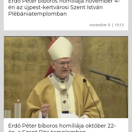
Erdő Péter bíboros homíliája november 4-
én az újpest-kertvárosi Szent István
Plébániatemplomban
november 9. | 10:13
Erdő Péter bíboros homíliája október 22-