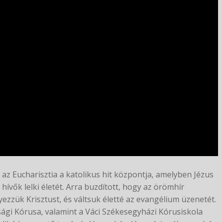
z Eucharisztia a katolikus hit központja, amelyben Jézus
 hívők lelki életét. Arra buzdított, hogy az örömhír
zzük Krisztust, és váltsuk életté az evangélium üzenetét.
sági Kórusa, valamint a Váci Székesegyházi Kórusiskola