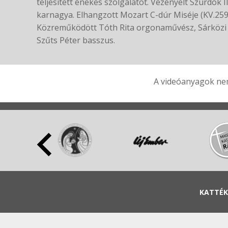
teljesített énekes szolgálatot. Vezényelt Szurdok 
karnagya. Elhangzott Mozart C-dúr Miséje (KV.259
Közreműködött Tóth Rita orgonaművész, Sárközi X
Szűts Péter basszus.
A videóanyagok nem
KATTÉK