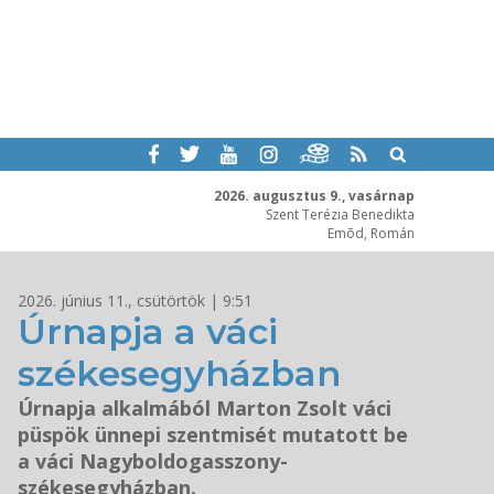
2026. augusztus 9., vasárnap
Szent Terézia Benedikta
Emõd, Román
2026. június 11., csütörtök | 9:51
Úrnapja a váci
székesegyházban
Úrnapja alkalmából Marton Zsolt váci
püspök ünnepi szentmisét mutatott be
a váci Nagyboldogasszony-
székesegyházban.