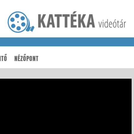
NTŐ
NÉZŐPONT