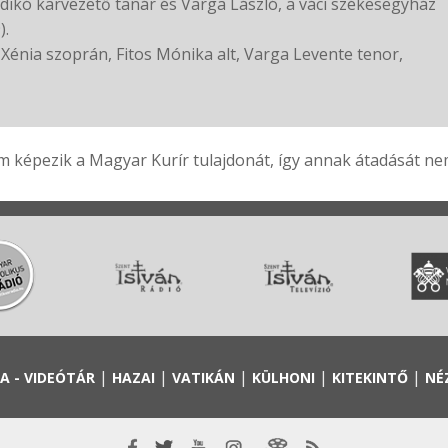
Ildikó karvezető tanár és Varga László, a váci székesegyház
).
énia szoprán, Fitos Mónika alt, Varga Levente tenor,
 képezik a Magyar Kurír tulajdonát, így annak átadását nem 
|
|
|
|
|
A - VIDEÓTÁR
HAZAI
VATIKÁN
KÜLHONI
KITEKINTŐ
NÉ