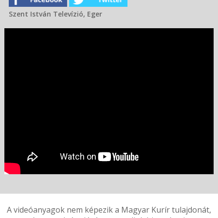
Szent István Televízió, Eger
A videóanyagok nem képezik a Magyar Kurír tulajdonát,