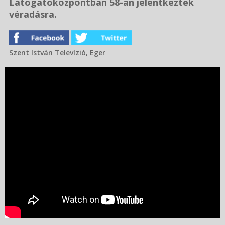
Látogatóközpontban 58-an jelentkeztek
véradásra.
Szent István Televízió, Eger