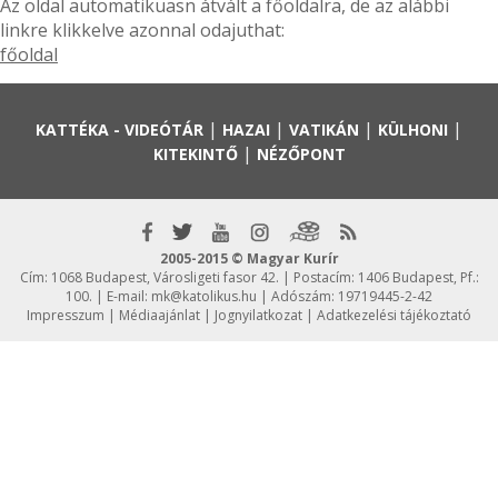
Az oldal automatikuasn átvált a főoldalra, de az alábbi
linkre klikkelve azonnal odajuthat:
főoldal
|
|
|
|
KATTÉKA - VIDEÓTÁR
HAZAI
VATIKÁN
KÜLHONI
|
KITEKINTŐ
NÉZŐPONT
2005-2015 © Magyar Kurír
Cím: 1068 Budapest, Városligeti fasor 42. | Postacím: 1406 Budapest, Pf.:
100. | E-mail:
mk@katolikus.hu
| Adószám: 19719445-2-42
Impresszum
|
Médiaajánlat
|
Jognyilatkozat
|
Adatkezelési tájékoztató